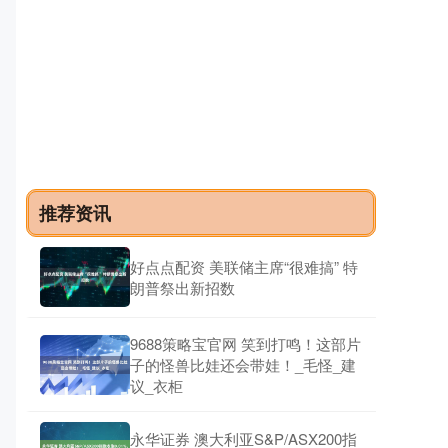
湖南期货配资平台 全国首个特高压GIS全景感
知实验室投运
联丰配资
02-26
8月6日，全国首个特高压GIS长时运行全景感知实验
室在内蒙古通辽市投运。据介绍，该实验室构建了特
高压GIS故障放电机理和
推荐资讯
好点点配资 美联储主席“很难搞” 特
朗普祭出新招数
9688策略宝官网 笑到打鸣！这部片
子的怪兽比娃还会带娃！_毛怪_建
议_衣柜
永华证券 澳大利亚S&P/ASX200指