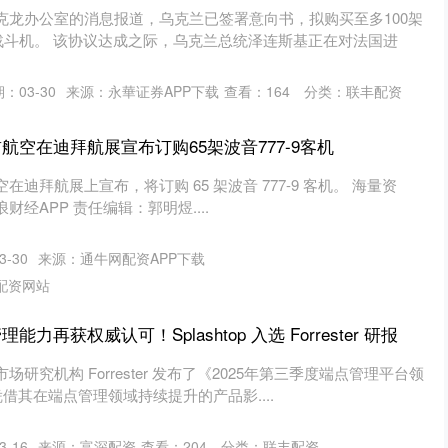
克龙办公室的消息报道，乌克兰已签署意向书，拟购买至多100架
”战斗机。 该协议达成之际，乌克兰总统泽连斯基正在对法国进
：03-30
来源：永華证券APP下载
查看：
164
分类：
联丰配资
航空在迪拜航展宣布订购65架波音777-9客机
迪拜航展上宣布，将订购 65 架波音 777-9 客机。 海量资
经APP 责任编辑：郭明煜....
-30
来源：通牛网配资APP下载
配资网站
力再获权威认可！Splashtop 入选 Forrester 研报
研究机构 Forrester 发布了《2025年第三季度端点管理平台领
p 凭借其在端点管理领域持续提升的产品影....
-16
来源：富深配资
查看：
204
分类：
联丰配资