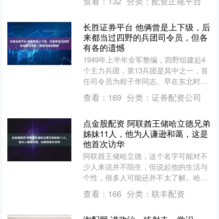
查看：
132
分类：
配资正规平台
书进企业，到职工中间....
长胜证券平台 他俩曾是上下级，后
来都当过四野的兵团司令员，但各
有各的遗憾
1949年上半年全军整编，四野组建起4
个主力兵团，第13兵团是其中之一，首
任司令员为程子华同志。早在东北时
期，程子华便已经担任过兵团司令了，
查看：
169
分类：
证券配资公司
当时他执掌东野第二兵....
点金股配资 阿联酋王储哈立德兄弟
姊妹11人，他为人谦逊和蔼，这是
他首次访华
阿联酋王储哈立德，这个名字可能对不
少人来说并不陌生，但说起他的生活与
个性，很多人可能还并不太了解。哈立
德是阿联酋总统穆罕默德的长子，他有
查看：
166
分类：
联丰配资
11个兄弟姐妹，其中有4....