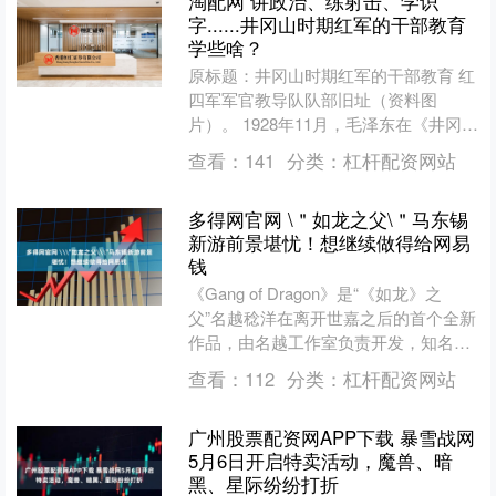
淘配网 讲政治、练射击、学识
字......井冈山时期红军的干部教育
学些啥？
原标题：井冈山时期红军的干部教育 红
四军军官教导队队部旧址（资料图
片）。 1928年11月，毛泽东在《井冈山
的斗争》一文中向中共中央汇报：“为着
查看：
141
分类：
杠杆配资网站
训练下级军官，现....
多得网官网 \＂如龙之父\＂马东锡
新游前景堪忧！想继续做得给网易
钱
《Gang of Dragon》是“《如龙》之
父”名越稔洋在离开世嘉之后的首个全新
作品，由名越工作室负责开发，知名韩
裔男星马东锡主演。最初于TGA2025上
查看：
112
分类：
杠杆配资网站
首曝....
广州股票配资网APP下载 暴雪战网
5月6日开启特卖活动，魔兽、暗
黑、星际纷纷打折