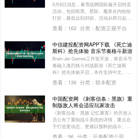
5月6日消息，暴雪战网国际服开启特卖
活动，包括暗黑、星际、魔兽在内纷纷
打折，最低达到33折。活动从即日起持
续到5月19日(亚服时间)。 注：截稿时，
查看：
162
分类：
配资正规平台
国服暂无公告....
中信建投配资网APP下载 《死亡迪
斯科》抢先体验 音乐节奏格斗新游
Brain Jar Games工作室开发，将音乐节
奏融入激烈格斗对战新游《死亡迪斯
科》抢先体验开启，本作支持中文。
《死亡迪斯科》：Steam地址 《死亡迪
查看：
136
分类：
联丰配资
斯科....
中国配资网 《刺客信条：黑旗》重
制版敌人将会适应玩家攻击
《刺客信条：黑旗 记忆重置》的开发人
员公布了重制战斗系统的详情，重点在
于打造更动态、更难以预料的战斗。其
中，核心机制是敌人将具备适应能力，
查看：
96
分类：
证券配资公司