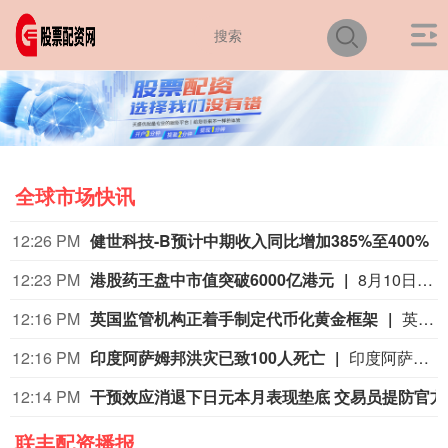
全球市场快讯
12:26 PM
健世科技-B预计中期收入同比增加385%至400%
12:23 PM
港股药王盘中市值突破6000亿港元
8月10日上午，港股市场开盘后，港股市值最高的药企药明康德盘中股价持续创历史新高，一度达到204.2港元/股，市值一度突破6000亿港元。 与此同时，同样是A股市值最高的药企药明康德盘中股价一度达到166.66元/股，距离上次历史高点166.83元/股也仅有一步之遥。
12:16 PM
英国监管机构正着手制定代币化黄金框架
英国《金融时报》不具名援引知情人士报道，英国监管机构正着手制定代币化黄金监管框架，作为推动金融市场数字化以及维护伦敦全球黄金交易中心地位计划的一部分。英国金融行为监管局已就代币化黄金的监管方式与行业机构展开讨论，其中包括多家大型银行。未来数月，监管部门预计将宣布制定这一领域监管标准的相关计划。
12:16 PM
印度阿萨姆邦洪灾已致100人死亡
印度阿萨姆邦政府9日发布公告称，阿萨姆邦的洪灾形势依然严峻。截至9日当天，本轮洪灾已经导致100人死亡。报告称，有近14万人仍然受到灾情影响。阿萨姆邦灾害管理局称，受洪水影响，456个村庄被淹，11933公顷农田遭到破坏。洪水还损毁了多个地区的堤坝、道路、桥梁和其他基础设施。目前有近5万名受灾民众在避难所生活。
12:14 PM
干预效
联丰配资播报