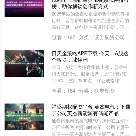
榜，助你解锁创作新方式
2025年度的全自动批量剪辑视频软件排
行榜，旨在帮助创作者找到适合自己的
高效工具。这些软件的设计初衷，不仅
是为了用户简化创作流程，还能在短时
查看：
197
分类：
证券配资公司
间内生成高质量的短视....
日天金策略APP下载 今天，A股这
个板块，涨停潮
今日，A股三大指数集体上涨，创业板
指大涨超6%。截至收盘，上证指数涨
1.24%，重回3800点；深证成指涨
3.89%；创业板指涨6.55%。全市场成交
查看：
184
分类：
联丰配资
额约2.3....
祥盛期权配资平台 英杰电气：下属
子公司英杰新能源有储能产品
证券日报网讯英杰电气9月5日在互动平
台回答投资者提问时表示，公司下属子
公司——英杰新能源有储能产品，产品