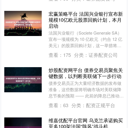
会对玩家的重复操作做出....
宏赢策略平台 法国兴业银行宣布新
规模10亿欧元股票回购计划，本月
启动
法国兴业银行（Societe Generale SA）
宣布一项规模为 10 亿欧元（约合 12 亿
美元）的股票回购计划，这一举措将为
一直期待更高回报的投资者带来....
查看：
175
分类：
证券配资公司
炒股配资网平台 债券交易员聚焦关
键数据，以判断美联储下一步行动
债券交易员正为大量经济数据的发布做
准备，这些数据将明确市场对美联储降
息节奏的预期 —— 此前的降息已推动美
国国债创下 2020 年以来的最大涨幅。
查看：
63
分类：
配资正规平台
美国政府停摆....
维嘉优配平台官网 乌克兰承诺购买
至多100架法国“阵风”战斗机