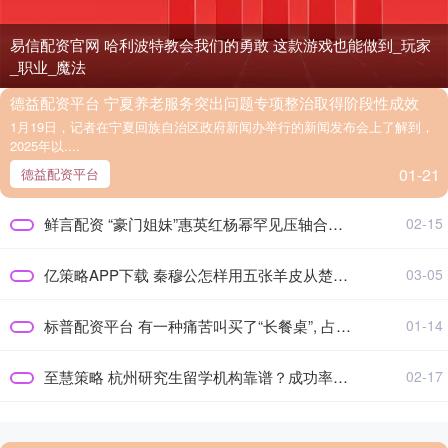
易信配资官网 哈利波特教会我们的勇敢 这款游戏也能做到_玩家
_职业_魔法
德益配资平台 宁夏养老服务突出问题专项整治取得阶段性成效
1月19日，记者在宁夏回族自治区政府新闻办举行的新闻发布会上了解到，
2025年以....
01-21
德益配资平台
鲜言配资 “豪门姐妹”惠英红杨幂罕见压轴合体，杨幂调皮躲镜头惠英红优雅_时尚_高珠_合作
02-15
亿策略APP下载 秦穆公怎样用五张羊皮从楚国换来相国百里奚？五位国君又是如何错过这位天下奇才的？
03-05
标普配资平台 有一种痛苦叫买了“长餐桌”, 占地方、不实用, 已经砸掉重装!
01-14
至慧策略 杭州研究生留学机构靠谱？成功率最高推荐_服务_中介_选校
02-17