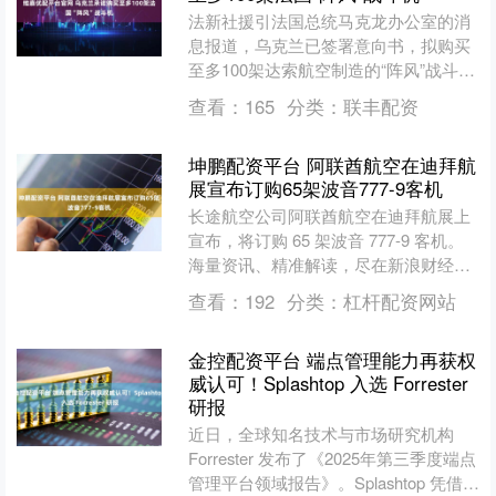
法新社援引法国总统马克龙办公室的消
息报道，乌克兰已签署意向书，拟购买
至多100架达索航空制造的“阵风”战斗
机。 该协议达成之际，乌克兰总统泽连
查看：
165
分类：
联丰配资
斯基正在对法国进行....
坤鹏配资平台 阿联酋航空在迪拜航
展宣布订购65架波音777-9客机
长途航空公司阿联酋航空在迪拜航展上
宣布，将订购 65 架波音 777-9 客机。
海量资讯、精准解读，尽在新浪财经
APP 责任编辑：郭明煜....
查看：
192
分类：
杠杆配资网站
金控配资平台 端点管理能力再获权
威认可！Splashtop 入选 Forrester
研报
近日，全球知名技术与市场研究机构
Forrester 发布了《2025年第三季度端点
管理平台领域报告》。Splashtop 凭借其