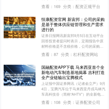
类型涵盖了柜式储能系统、液冷储能系
查看：
169
分类：
配资正规平台
统、增程式储能供能箱以....
恒康配资官网 新宙邦：公司的采购
是基于整体供应链管理和生产需求
进行的
证券日报网讯新宙邦9月5日在互动平台
回答投资者提问时表示，定期报告中原
材料价格是不含税价格，公司的采购是
基于整体供应链管理和生产需求进行
查看：
87
分类：
杠杆配资网站
的，公司的采购价格是综合....
国融配资APP下载 马来西亚首个全
新电动汽车制造基地揭幕 吉利打造
全产业链输出宝腾模式
上证报中国证券网讯（记者俞立严）9月
4日，宝腾汽车位于马来西亚丹戎马林汽
车高科技谷（简称“AHTV”）的全新电动
汽车工厂正式揭幕。这座工厂不仅是宝
查看：
108
分类：
证券配资公司
腾首个电动汽车....