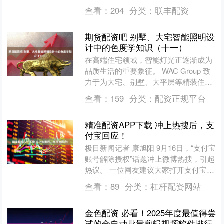
在端点管理领域持续提升的产品影....
查看：
204
分类：
联丰配资
期货配资吧 别墅、大宅智能照明设
计中的色度学知识（十一）
在高端住宅领域，智能灯光正逐渐成为
品质生活的重要象征。 WAC Group 致
力于为大宅、别墅、大平层等精装住宅
用户提供优质的智能照明产品和智能照
查看：
159
分类：
配资正规平台
明解决方案。今....
精准配资APP下载 冲上热搜后，支
付宝回应！
极目新闻记者 康旭阳 9月16日，“支付宝
账号解除授权”话题冲上微博热搜，引起
热议。 一位网友建议大家打开支付宝，
查看“个人信息授权管理”，称有望不到
查看：
89
分类：
杠杆配资网站
头的“惊喜....
金色配资 必看！2025年度最值得尝
试的全自动批量剪辑视频软件排行